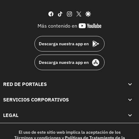
facebook
tiktok
instagram
twitter
google
youtube-
Más contenido en
footer
Descarga nuestra app en
Descarga nuestra app en
RED DE PORTALES
SERVICIOS CORPORATIVOS
LEGAL
El uso de este sitio web implica la aceptación de los
Términos y condiciones
y
Políticas de Tratamiento de la