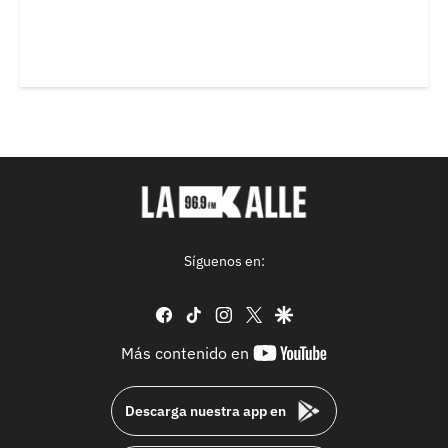
Síguenos en:
facebook
tiktok
instagram
twitter
google
youtube-
Más contenido en
footer
Descarga nuestra app en