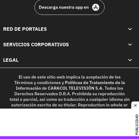
Descarga nuestra app en
RED DE PORTALES
SERVICIOS CORPORATIVOS
LEGAL
El uso de este sitio web implica la aceptación de los
Términos y condiciones
y
Políticas de Tratamiento de la
Información
de
CARACOL TELEVISIÓN S.A.
Todos los
Derechos Reservados D.R.A. Prohibida su reproducción
total o parcial, así como su traducción a cualquier idioma sin
autorización escrita de su titular. Reproduction in whole or
c
in part, or translation without written permission is
prohibited. All rights reserved 2025.
PUBLICIDAD
MIEMBRO DE: