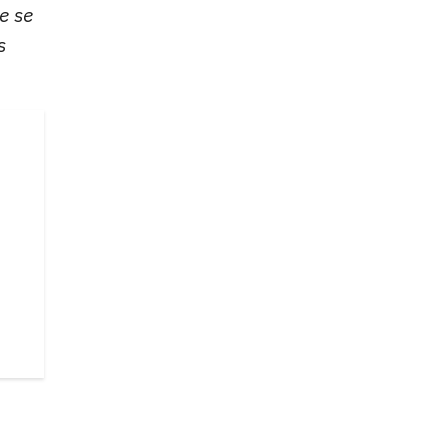
e se
s