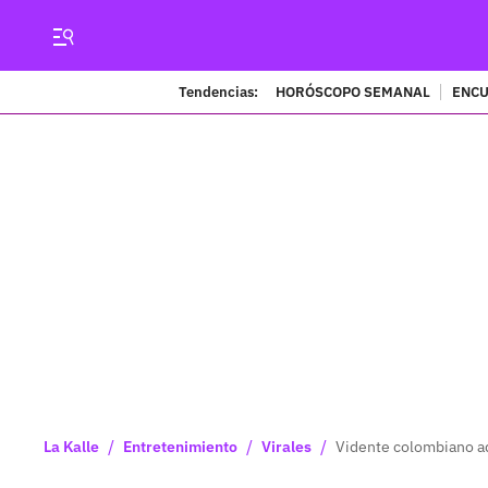
Tendencias:
HORÓSCOPO SEMANAL
ENCU
/
/
/
La Kalle
Entretenimiento
Virales
Vidente colombiano ad