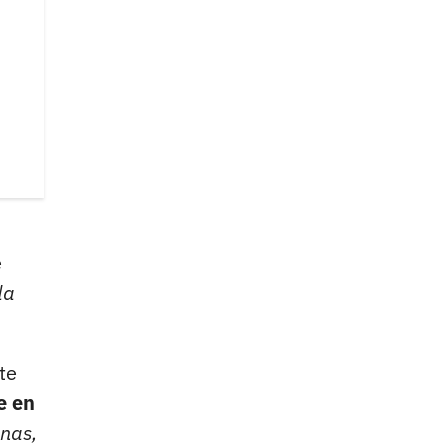
e
da
te
e en
onas,