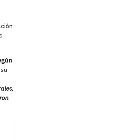
ación
s
según
 su
ales,
aron