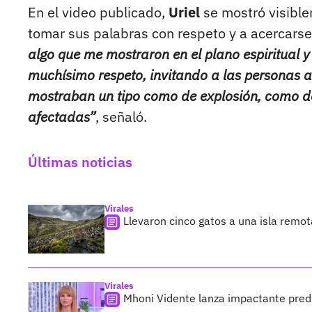
En el video publicado,
Uriel
se mostró visible
tomar sus palabras con respeto y a acercarse
algo que me mostraron en el plano espiritual 
muchísimo respeto, invitando a las personas a
mostraban un tipo como de explosión, como de
afectadas”
, señaló.
Últimas noticias
Virales
Llevaron cinco gatos a una isla remo
Virales
Mhoni Vidente lanza impactante predi