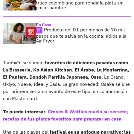
truco colombiano para rendir la plata sin
pasar hambre
En Casa
Producto del D1 por menos de 70 mil
pesos que te salva en la cocina; adiós a la
Air Fryer
También se suman
favoritos de ediciones pasadas como
La Brasserie, Ko Asian Kitchen, El Árabe, La Monferrina,
El Pantera, Dondoh Parrilla Japonesa, Osso,
Le Grand,
Ukiyo, Nueve, Ideal y Casa. La gran novedad: Osaka se une
por primera vez a un evento de este tipo, en colaboración
con Mastercard.
Te puede interesar:
Crepes & Waffles revela su secreto;
recetas de tus platos favoritos para preparar en casa
Una de las claves del
festival es su enfoque narrativo: las