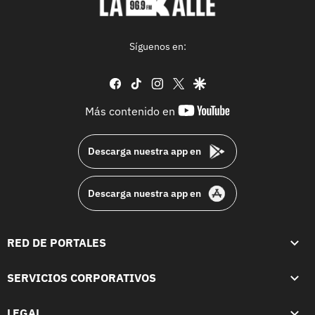
Síguenos en:
facebook
tiktok
instagram
twitter
google
youtube-
Más contenido en
footer
Descarga nuestra app en
Descarga nuestra app en
RED DE PORTALES
SERVICIOS CORPORATIVOS
LEGAL