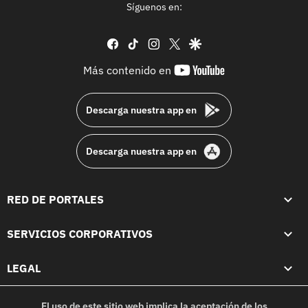
Síguenos en:
facebook
tiktok
instagram
twitter
google
youtube-
Más contenido en
footer
Descarga nuestra app en
Descarga nuestra app en
RED DE PORTALES
SERVICIOS CORPORATIVOS
LEGAL
El uso de este sitio web implica la aceptación de los