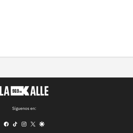
Síguenos en:
facebook
tiktok
instagram
twitter
google