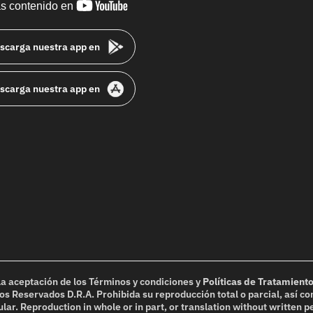
youtube-
s contenido en
footer
scarga nuestra app en
scarga nuestra app en
 la aceptación de los
Términos y condiciones
y
Políticas de Tratamient
s Reservados D.R.A. Prohibida su reproducción total o parcial, así co
tular. Reproduction in whole or in part, or translation without written pe