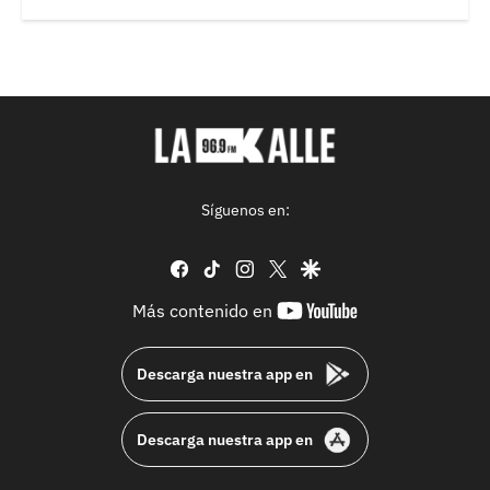
Síguenos en:
facebook
tiktok
instagram
twitter
google
youtube-
Más contenido en
footer
Descarga nuestra app en
Descarga nuestra app en