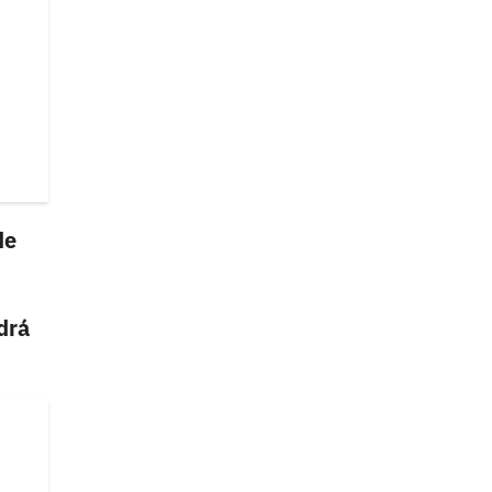
de
drá