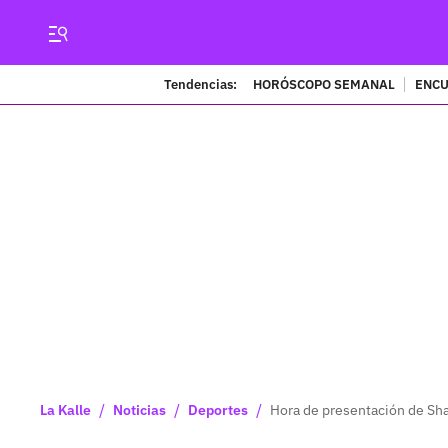
Tendencias:
HORÓSCOPO SEMANAL
ENCU
/
/
/
La Kalle
Noticias
Deportes
Hora de presentación de Shak