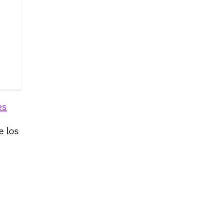
es
e los