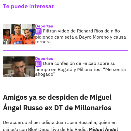
Te puede interesar
Deportes
Filtran video de Richard Ríos de niño
pidiendo camiseta a Dayro Moreno y causa
ternura
Deportes
Dura confesión de Falcao sobre su
tiempo en Bogotá y Millonarios: “Me sentía
ahogado”
Amigos ya se despiden de Miguel
Ángel Russo ex DT de Millonarios
De acuerdo al periodista Juan José Buscalia, quien en
diálogo con Blog Deportivo de Blu Radio,
Miguel Ángel