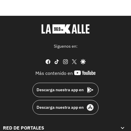
Síguenos en:
facebook
tiktok
instagram
twitter
google
youtube-
Más contenido en
footer
Descarga nuestra app en
Descarga nuestra app en
RED DE PORTALES