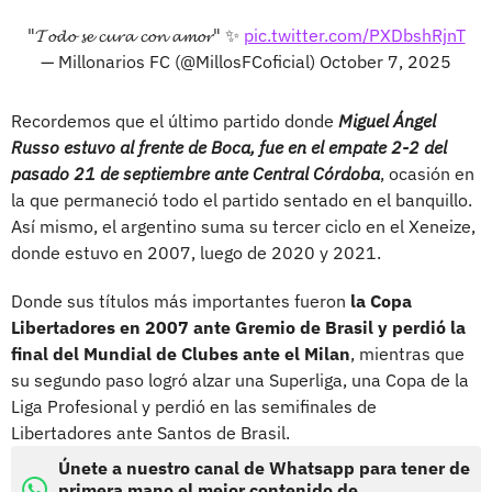
"𝓣𝓸𝓭𝓸 𝓼𝓮 𝓬𝓾𝓻𝓪 𝓬𝓸𝓷 𝓪𝓶𝓸𝓻" ✨
pic.twitter.com/PXDbshRjnT
— Millonarios FC (@MillosFCoficial)
October 7, 2025
Recordemos que el último partido donde
Miguel Ángel
Russo estuvo al frente de Boca, fue en el empate 2-2 del
pasado 21 de septiembre ante Central Córdoba
, ocasión en
la que permaneció todo el partido sentado en el banquillo.
Así mismo, el argentino suma su tercer ciclo en el Xeneize,
donde estuvo en 2007, luego de 2020 y 2021.
Donde sus títulos más importantes fueron
la Copa
Libertadores en 2007 ante Gremio de Brasil y perdió la
final del Mundial de Clubes ante el Milan
, mientras que
su segundo paso logró alzar una Superliga, una Copa de la
Liga Profesional y perdió en las semifinales de
Libertadores ante Santos de Brasil.
Únete a nuestro canal de Whatsapp para tener de
primera mano el mejor contenido de