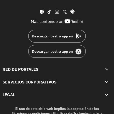
facebook
tiktok
instagram
twitter
google
youtube-
Más contenido en
footer
Descarga nuestra app en
Descarga nuestra app en
RED DE PORTALES
SERVICIOS CORPORATIVOS
LEGAL
El uso de este sitio web implica la aceptación de los
Términos y condiciones
y
Políticas de Tratamiento de la