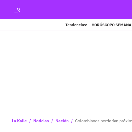
Tendencias:
HORÓSCOPO SEMANA
/
/
/
La Kalle
Noticias
Nación
Colombianos perderían próximo 