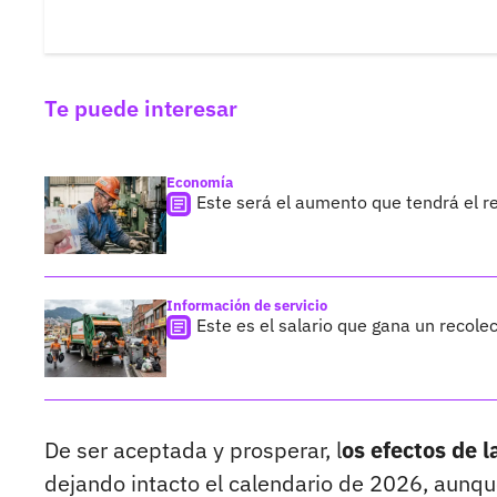
Te puede interesar
Economía
Este será el aumento que tendrá el r
Información de servicio
Este es el salario que gana un recole
De ser aceptada y prosperar, l
os efectos de l
dejando intacto el calendario de 2026, aunque