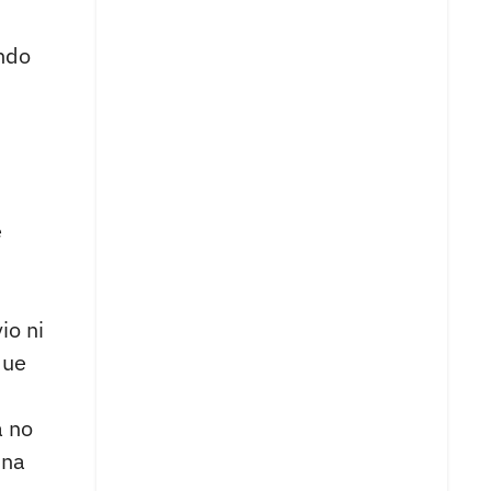
ndo
e
io ni
que
a no
ina