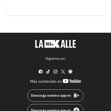
Síguenos en:
facebook
tiktok
instagram
twitter
google
youtube-
Más contenido en
footer
Descarga nuestra app en
Descarga nuestra app en