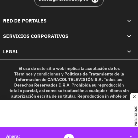
RED DE PORTALES
SERVICIOS CORPORATIVOS
LEGAL
El uso de este sitio web implica la aceptación de los
Términos y condiciones
y
Políticas de Tratamiento de la
Información
de
CARACOL TELEVISIÓN S.A.
Todos los
Derechos Reservados D.R.A. Prohibida su reproducción
total o parcial, así como su traducción a cualquier idioma sin
autorización escrita de su titular. Reproduction in whole or
c
in part, or translation without written permission is
prohibited. All rights reserved 2025.
PUBLICIDAD
MIEMBRO DE: