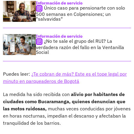
Información de servicio
Único caso para pensionarte con solo
500 semanas en Colpensiones; un
"salvavidas"
Información de servicio
¿No te sale el grupo del RUI? La
verdadera razón del fallo en la Ventanilla
Social
Puedes leer:
¿Te cobran de más? Este es el tope legal por
minuto en parqueaderos de Bogotá
La medida ha sido recibida con
alivio por habitantes de
ciudades como Bucaramanga, quienes denuncian que
las motos ruidosas,
muchas veces conducidas por jóvenes
en horas nocturnas, impedían el descanso y afectaban la
tranquilidad de los barrios.