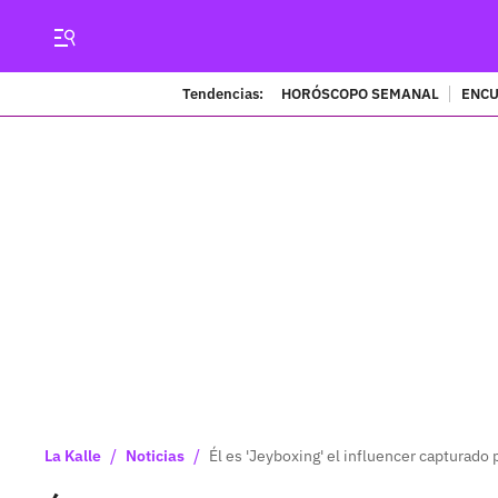
Tendencias:
HORÓSCOPO SEMANAL
ENCU
/
/
La Kalle
Noticias
Él es 'Jeyboxing' el influencer capturado