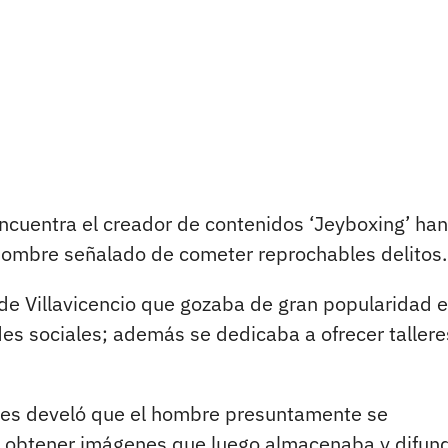
ncuentra el creador de contenidos ‘Jeyboxing’ han
l hombre señalado de cometer reprochables delitos.
de Villavicencio que gozaba de gran popularidad e
edes sociales; además se dedicaba a ofrecer tallere
ades develó que el hombre presuntamente se
a obtener imágenes que luego almacenaba y difun