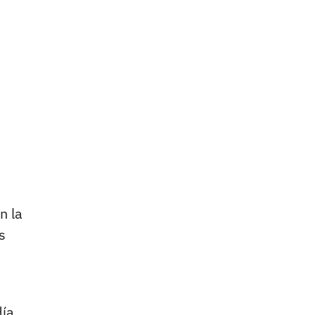
n la
s
día