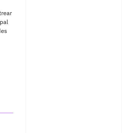
trear
pal
des