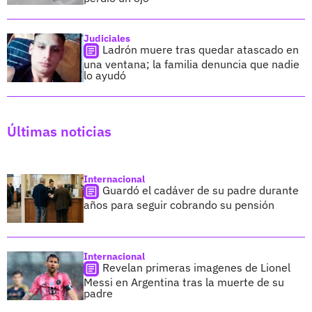
Judiciales
Ladrón muere tras quedar atascado en
una ventana; la familia denuncia que nadie
lo ayudó
Últimas noticias
Internacional
Guardó el cadáver de su padre durante
años para seguir cobrando su pensión
Internacional
Revelan primeras imagenes de Lionel
Messi en Argentina tras la muerte de su
padre