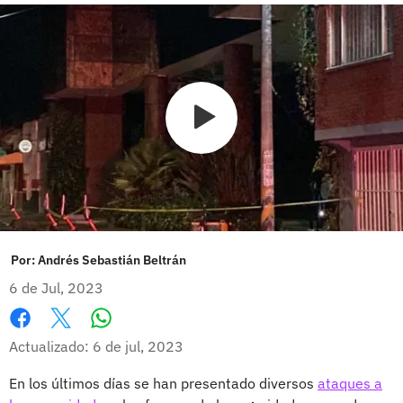
Por:
Andrés Sebastián Beltrán
6 de Jul, 2023
Whatsapp
Facebook
X
Actualizado: 6 de jul, 2023
En los últimos días se han presentado diversos
ataques a