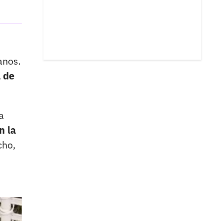
anos.
a de
a
n la
cho,