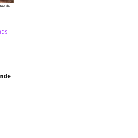
da de
mos
onde