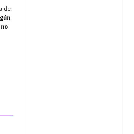
a de
gún
 no