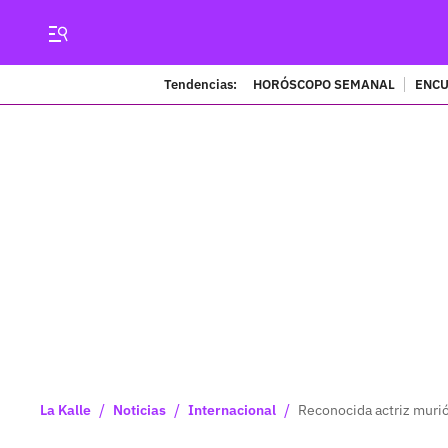
Tendencias:
HORÓSCOPO SEMANAL
ENCU
/
/
/
La Kalle
Noticias
Internacional
Reconocida actriz murió