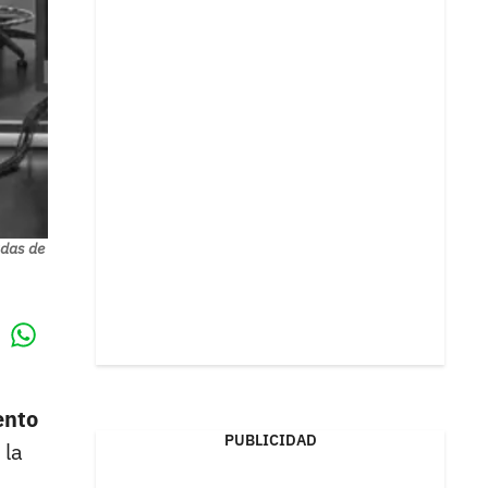
adas de
Whatsapp
k
ento
PUBLICIDAD
 la