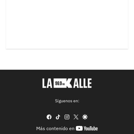
Síguenos en:
facebook
tiktok
instagram
twitter
google
youtube-
Más contenido en
footer