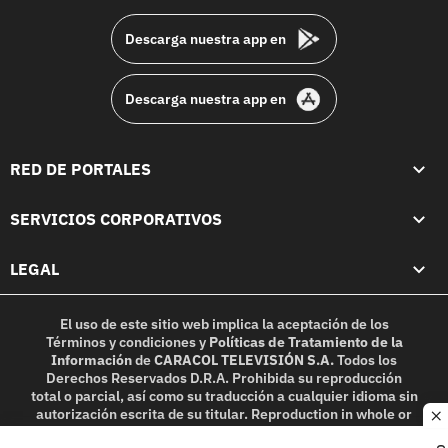
Descarga nuestra app en
Descarga nuestra app en
RED DE PORTALES
SERVICIOS CORPORATIVOS
LEGAL
El uso de este sitio web implica la aceptación de los
Términos y condiciones
y
Políticas de Tratamiento de la
Información
de
CARACOL TELEVISIÓN S.A.
Todos los
Derechos Reservados D.R.A. Prohibida su reproducción
total o parcial, así como su traducción a cualquier idioma sin
autorización escrita de su titular. Reproduction in whole or
c
in part, or translation without written permission is