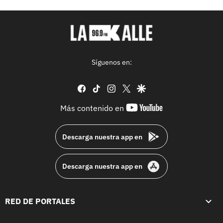
Síguenos en:
facebook
tiktok
instagram
twitter
google
youtube-
Más contenido en
footer
Descarga nuestra app en
Descarga nuestra app en
RED DE PORTALES