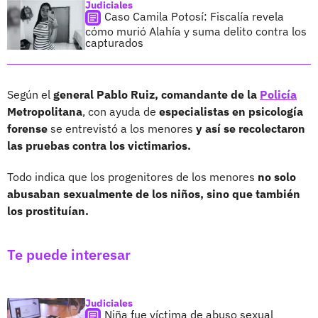
Judiciales
Caso Camila Potosí: Fiscalía revela
cómo murió Alahía y suma delito contra los
capturados
Según el
general Pablo Ruiz, comandante de la
Policía
Metropolitana
, con ayuda de
especialistas en psicología
forense
se entrevistó a los menores
y así se recolectaron
las pruebas contra los victimarios.
Todo indica que los progenitores de los menores
no solo
abusaban sexualmente de los niños, sino que también
los prostituían.
Te puede interesar
Judiciales
Niña fue víctima de abuso sexual