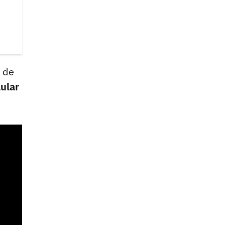
9 de
lular