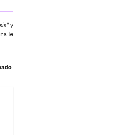
sis"
y
na le
mado