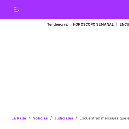
Tendencias:
HORÓSCOPO SEMANAL
ENCU
/
/
/
La Kalle
Noticias
Judiciales
Encuentran mensajes que env