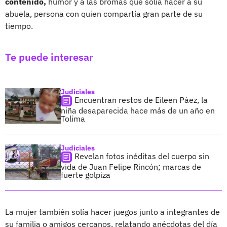
contenido,
humor y a las bromas que solía hacer a su
abuela, persona con quien compartía gran parte de su
tiempo.
Te puede interesar
Judiciales
Encuentran restos de Eileen Páez, la
niña desaparecida hace más de un año en
Tolima
Judiciales
Revelan fotos inéditas del cuerpo sin
vida de Juan Felipe Rincón; marcas de
fuerte golpiza
La mujer también solía hacer juegos junto a integrantes de
su familia o amigos cercanos, relatando anécdotas del día