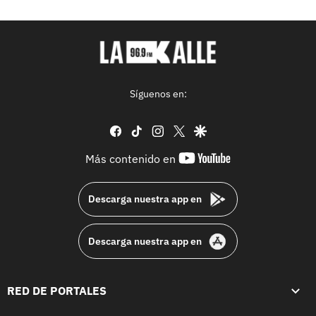
Síguenos en:
facebook
tiktok
instagram
twitter
google
youtube-
Más contenido en
footer
Descarga nuestra app en
Descarga nuestra app en
RED DE PORTALES