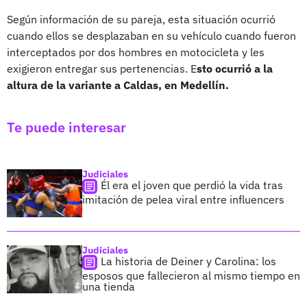
Según información de su pareja, esta situación ocurrió
cuando ellos se desplazaban en su vehículo cuando fueron
interceptados por dos hombres en motocicleta y les
exigieron entregar sus pertenencias. E
sto ocurrió a la
altura de la variante a Caldas, en Medellín.
Te puede interesar
Judiciales
Él era el joven que perdió la vida tras
imitación de pelea viral entre influencers
Judiciales
La historia de Deiner y Carolina: los
esposos que fallecieron al mismo tiempo en
una tienda