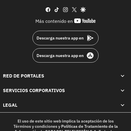
facebook
tiktok
instagram
twitter
google
youtube-
Más contenido en
footer
Descarga nuestra app en
Descarga nuestra app en
RED DE PORTALES
SERVICIOS CORPORATIVOS
LEGAL
El uso de este sitio web implica la aceptación de los
Términos y condiciones
y
Políticas de Tratamiento de la