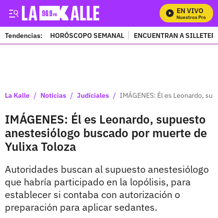
EN VIVO
Mira Todos Nuestros Programas
Tendencias:
HORÓSCOPO SEMANAL
ENCUENTRAN A SILLETER
PUBLICIDAD
/
/
/
La Kalle
Noticias
Judiciales
IMÁGENES: Él es Leonardo, supu
IMÁGENES: Él es Leonardo, supuesto
anestesiólogo buscado por muerte de
Yulixa Toloza
Autoridades buscan al supuesto anestesiólogo
que habría participado en la lopólisis, para
establecer si contaba con autorización o
preparación para aplicar sedantes.