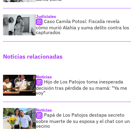
Judiciales
Caso Camila Potosí: Fiscalía revela
cómo murió Alahía y suma delito contra los
capturados
Noticias relacionadas
Noticias
Hijo de Los Patojos toma inesperada
decisión tras pérdida de su mamá: "Ya me
voy"
Noticias
Papá de Los Patojos destapa secreto
sobre muerte de su esposa y el chat con un
vecino