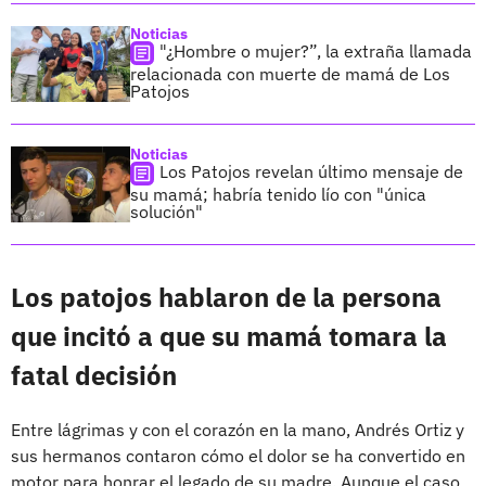
Noticias
"¿Hombre o mujer?”, la extraña llamada
relacionada con muerte de mamá de Los
Patojos
Noticias
Los Patojos revelan último mensaje de
su mamá; habría tenido lío con "única
solución"
Los patojos hablaron de la persona
que incitó a que su mamá tomara la
fatal decisión
Entre lágrimas y con el corazón en la mano, Andrés Ortiz y
sus hermanos contaron cómo el dolor se ha convertido en
motor para honrar el legado de su madre. Aunque el caso