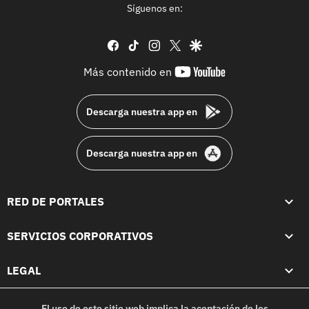
Síguenos en:
facebook
tiktok
instagram
twitter
google
youtube-
Más contenido en
footer
Descarga nuestra app en
Descarga nuestra app en
RED DE PORTALES
SERVICIOS CORPORATIVOS
LEGAL
El uso de este sitio web implica la aceptación de los