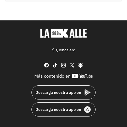
Síguenos en:
facebook
tiktok
instagram
twitter
google
youtube-
Más contenido en
footer
Descarga nuestra app en
Descarga nuestra app en