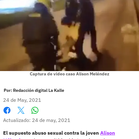
Captura de video caso Alison Meléndez
Por:
Redacción digital La Kalle
24 de May, 2021
Whatsapp
Facebook
X
Actualizado: 24 de may, 2021
El supuesto abuso sexual contra la joven
Alison