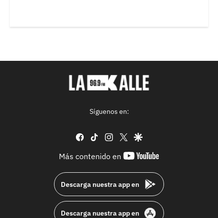
Síguenos en:
facebook
tiktok
instagram
twitter
google
youtube-
Más contenido en
footer
Descarga nuestra app en
Descarga nuestra app en