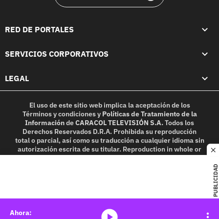
RED DE PORTALES
SERVICIOS CORPORATIVOS
LEGAL
El uso de este sitio web implica la aceptación de los
Términos y condiciones
y
Políticas de Tratamiento de la
Información
de
CARACOL TELEVISIÓN S.A.
Todos los
Derechos Reservados D.R.A. Prohibida su reproducción
total o parcial, así como su traducción a cualquier idioma sin
autorización escrita de su titular. Reproduction in whole or
c
in part, or translation without written permission is
prohibited. All rights reserved 2025.
PUBLICIDAD
MIEMBRO DE:
media-icon