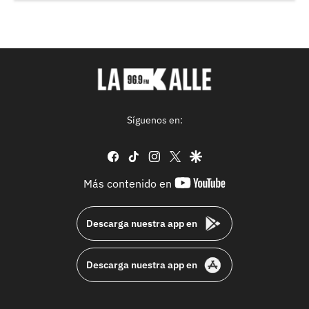
Síguenos en:
facebook
tiktok
instagram
twitter
google
youtube-
Más contenido en
footer
Descarga nuestra app en
Descarga nuestra app en