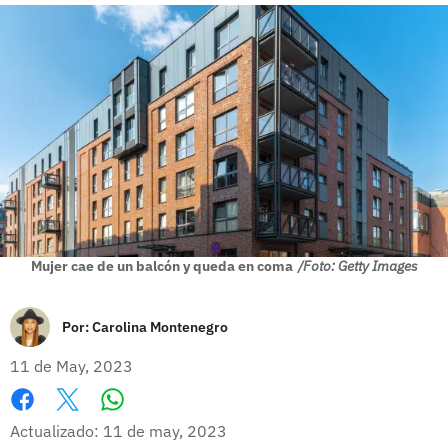
Mujer cae de un balcón y queda en coma
/Foto: Getty Images
Por:
Carolina Montenegro
11 de May, 2023
Whatsapp
Facebook
X
Actualizado: 11 de may, 2023