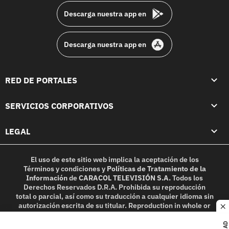
Descarga nuestra app en
Descarga nuestra app en
RED DE PORTALES
SERVICIOS CORPORATIVOS
LEGAL
El uso de este sitio web implica la aceptación de los
Términos y condiciones
y
Políticas de Tratamiento de la
Información
de
CARACOL TELEVISIÓN S.A.
Todos los
Derechos Reservados D.R.A. Prohibida su reproducción
total o parcial, así como su traducción a cualquier idioma sin
autorización escrita de su titular. Reproduction in whole or
c
in part, or translation without written permission is
prohibited. All rights reserved 2025.