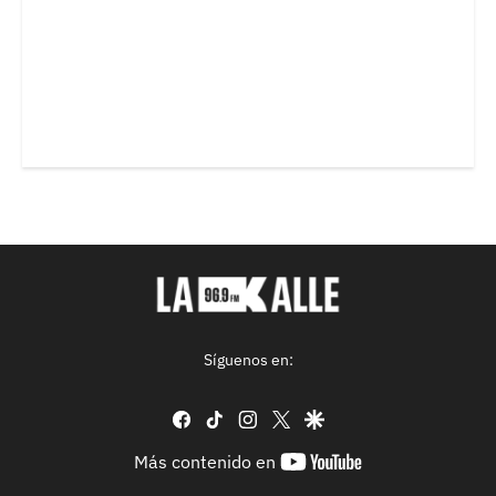
Síguenos en:
facebook
tiktok
instagram
twitter
google
youtube-
Más contenido en
footer