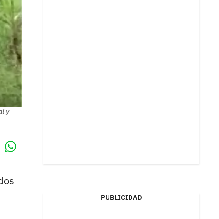
al y
Whatsapp
k
ados
PUBLICIDAD