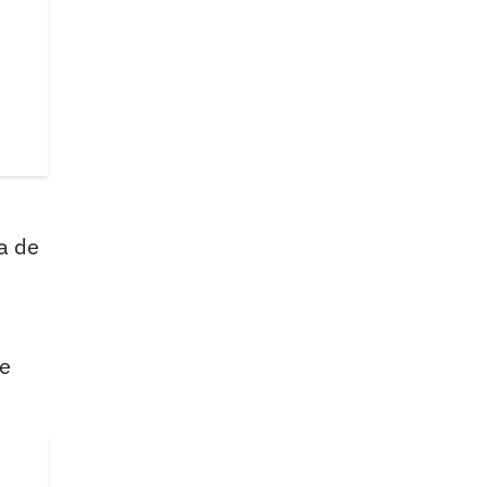
a de
e