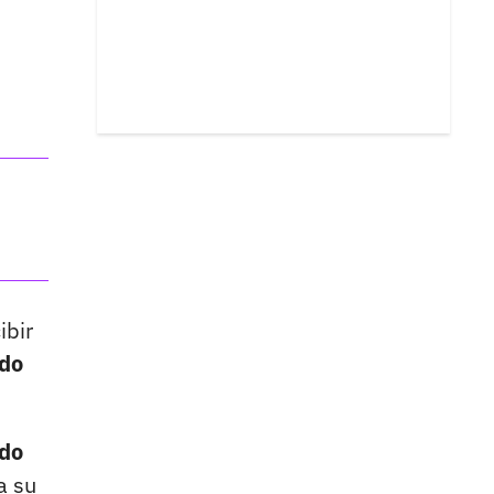
ibir
ido
ido
a su