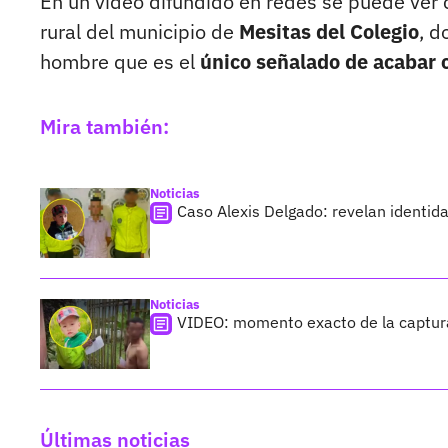
En un video difundido en redes se puede ver 
rural del municipio de
Mesitas del Colegio
, 
hombre que es el
único señalado de acabar c
Mira también:
Noticias
Caso Alexis Delgado: revelan identid
Noticias
VIDEO: momento exacto de la captura
Últimas noticias