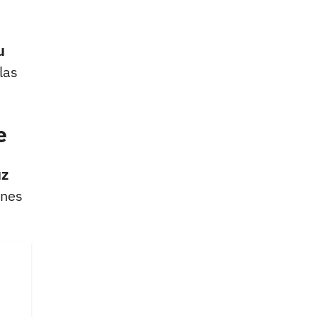
u
las
e
uz
enes