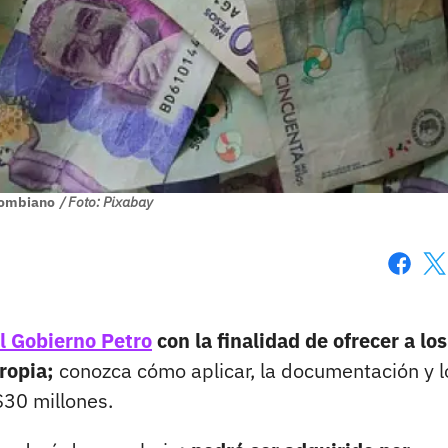
lombiano
/ Foto: Pixabay
Faceboo
X
l Gobierno Petro
con la finalidad de ofrecer a los
propia;
conozca cómo aplicar, la documentación y l
$30 millones.