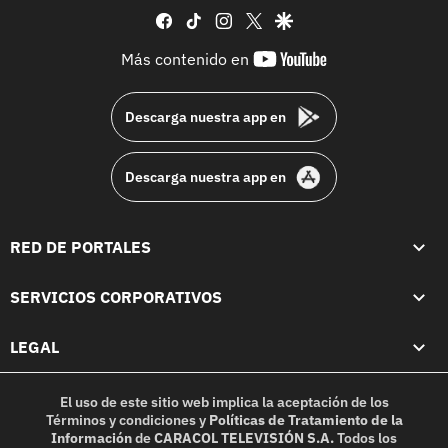
facebook
tiktok
instagram
twitter
google
youtube-
Más contenido en
footer
Descarga nuestra app en
Descarga nuestra app en
RED DE PORTALES
SERVICIOS CORPORATIVOS
LEGAL
El uso de este sitio web implica la aceptación de los
Términos y condiciones
y
Políticas de Tratamiento de la
Información
de
CARACOL TELEVISIÓN S.A.
Todos los