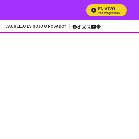
EN VIVO
Mira Todos Nu
facebook
tiktok
instagram
twitter
youtube
google
¿AURELIO ES ROJO O ROSADO?