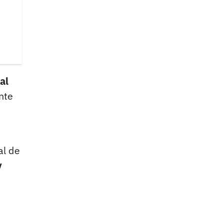
al
nte
al de
y