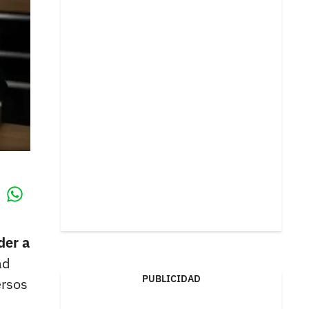
Whatsapp
k
der a
ad
PUBLICIDAD
ersos