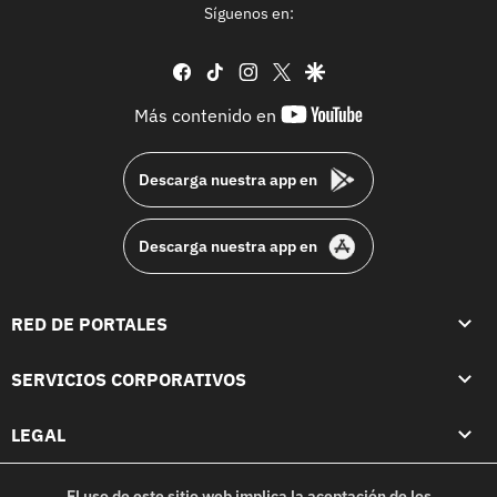
Síguenos en:
facebook
tiktok
instagram
twitter
google
youtube-
Más contenido en
footer
Descarga nuestra app en
Descarga nuestra app en
RED DE PORTALES
SERVICIOS CORPORATIVOS
LEGAL
El uso de este sitio web implica la aceptación de los