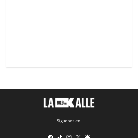
Síguenos en:
facebook
tiktok
instagram
twitter
google