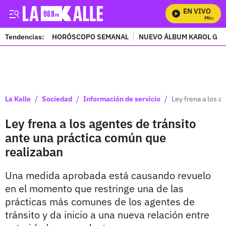
EN VIVO
Mira Todo
Tendencias:
HORÓSCOPO SEMANAL
NUEVO ÁLBUM KAROL G
PUBLICIDAD
/
/
/
La Kalle
Sociedad
Información de servicio
Ley frena a los a
Ley frena a los agentes de tránsito
ante una práctica común que
realizaban
Una medida aprobada está causando revuelo
en el momento que restringe una de las
prácticas más comunes de los agentes de
tránsito y da inicio a una nueva relación entre