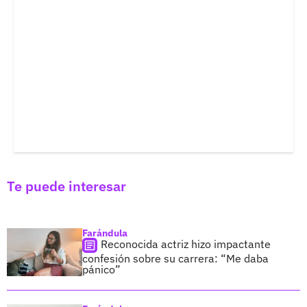
Te puede interesar
Farándula
Reconocida actriz hizo impactante
confesión sobre su carrera: “Me daba
pánico”