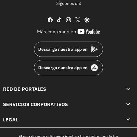
Síguenos en:
facebook
tiktok
instagram
twitter
google
youtube-
Más contenido en
footer
Descarga nuestra app en
Descarga nuestra app en
RED DE PORTALES
SERVICIOS CORPORATIVOS
LEGAL
El uso de este sitio web implica la aceptación de los