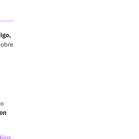
igo,
sobre
go
con
ijos