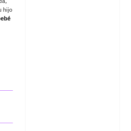
da,
 hijo
bebé