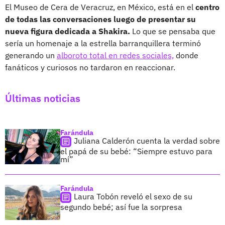
El Museo de Cera de Veracruz, en México, está en el
centro
de todas las conversaciones luego de presentar su
nueva figura dedicada a Shakira.
Lo que se pensaba que
sería un homenaje a la estrella barranquillera terminó
generando un
alboroto total en redes sociales,
donde
fanáticos y curiosos no tardaron en reaccionar.
Últimas noticias
Farándula
Juliana Calderón cuenta la verdad sobre
el papá de su bebé: “Siempre estuvo para
mí”
Farándula
Laura Tobón reveló el sexo de su
segundo bebé; así fue la sorpresa