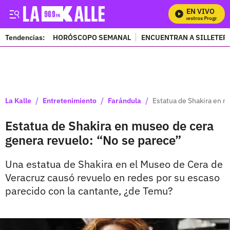
EN VIVO
Mira Todos Nuestros Programas
Tendencias:
HORÓSCOPO SEMANAL
ENCUENTRAN A SILLETER
PUBLICIDAD
/
/
/
La Kalle
Entretenimiento
Farándula
Estatua de Shakira en m
Estatua de Shakira en museo de cera
genera revuelo: “No se parece”
Una estatua de Shakira en el Museo de Cera de
Veracruz causó revuelo en redes por su escaso
parecido con la cantante, ¿de Temu?