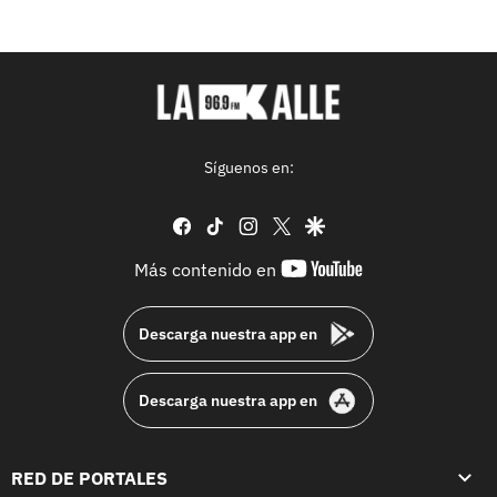
Síguenos en:
facebook
tiktok
instagram
twitter
google
youtube-
Más contenido en
footer
Descarga nuestra app en
Descarga nuestra app en
RED DE PORTALES