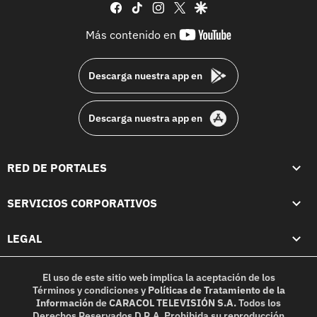
facebook
tiktok
instagram
twitter
google
youtube-
Más contenido en
footer
Descarga nuestra app en
Descarga nuestra app en
RED DE PORTALES
SERVICIOS CORPORATIVOS
LEGAL
El uso de este sitio web implica la aceptación de los
Términos y condiciones
y
Políticas de Tratamiento de la
Información
de
CARACOL TELEVISIÓN S.A.
Todos los
Derechos Reservados D.R.A. Prohibida su reproducción