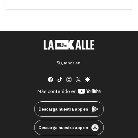
Síguenos en:
facebook
tiktok
instagram
twitter
google
youtube-
Más contenido en
footer
Descarga nuestra app en
Descarga nuestra app en