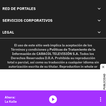
RED DE PORTALES
SERVICIOS CORPORATIVOS
LEGAL
El uso de este sitio web implica la aceptación de los
Términos y condiciones
y
Políticas de Tratamiento de la
Información
de
CARACOL TELEVISIÓN S.A.
Todos los
Derechos Reservados D.R.A. Prohibida su reproducción
total o parcial, así como su traducción a cualquier idioma sin
autorización escrita de su titular. Reproduction in whole or
c
in part, or translation without written permission is
prohibited. All rights reserved 2025.
PUBLICIDAD
MIEMBRO DE:
media-icon
La Kalle