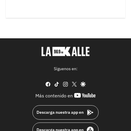
Síguenos en:
facebook
tiktok
instagram
twitter
google
youtube-
Más contenido en
footer
Descarga nuestra app en
Descarga nuestra app en