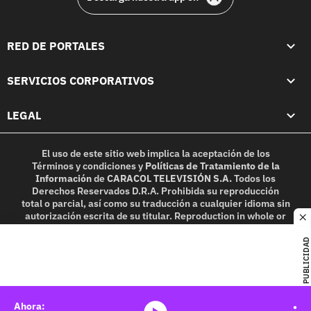
RED DE PORTALES
SERVICIOS CORPORATIVOS
LEGAL
El uso de este sitio web implica la aceptación de los
Términos y condiciones
y
Políticas de Tratamiento de la
Información
de
CARACOL TELEVISIÓN S.A.
Todos los
Derechos Reservados D.R.A. Prohibida su reproducción
total o parcial, así como su traducción a cualquier idioma sin
autorización escrita de su titular. Reproduction in whole or
c
in part, or translation without written permission is
prohibited. All rights reserved 2025.
PUBLICIDAD
MIEMBRO DE: