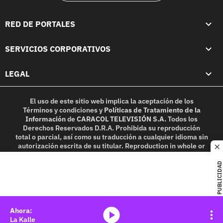
RED DE PORTALES
SERVICIOS CORPORATIVOS
LEGAL
El uso de este sitio web implica la aceptación de los
Términos y condiciones
y
Políticas de Tratamiento de la
Información
de
CARACOL TELEVISIÓN S.A.
Todos los
Derechos Reservados D.R.A. Prohibida su reproducción
total o parcial, así como su traducción a cualquier idioma sin
autorización escrita de su titular. Reproduction in whole or
c
in part, or translation without written permission is
prohibited. All rights reserved 2025.
PUBLICIDAD
MIEMBRO DE:
media-icon
La Kalle