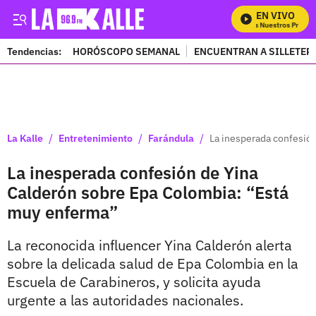
EN VIVO
Mira Todos Nuestros Program
Tendencias:
HORÓSCOPO SEMANAL
ENCUENTRAN A SILLETER
PUBLICIDAD
/
/
/
La Kalle
Entretenimiento
Farándula
La inesperada confesió
La inesperada confesión de Yina
Calderón sobre Epa Colombia: “Está
muy enferma”
La reconocida influencer Yina Calderón alerta
sobre la delicada salud de Epa Colombia en la
Escuela de Carabineros, y solicita ayuda
urgente a las autoridades nacionales.