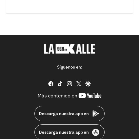
Síguenos en:
facebook
tiktok
instagram
twitter
google
youtube-
Más contenido en
footer
Descarga nuestra app en
Descarga nuestra app en