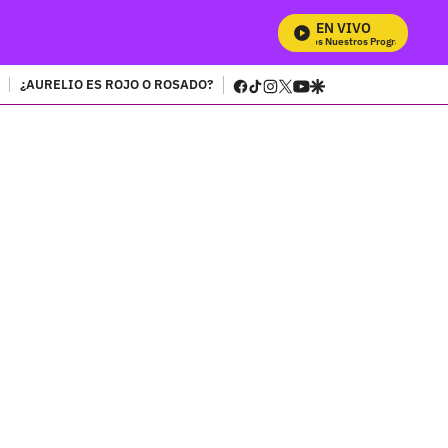
EN VIVO
Mira Todos Nuestros Programas
facebook
tiktok
instagram
twitter
youtube
google
¿AURELIO ES ROJO O ROSADO?