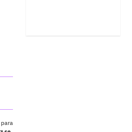
1 para
z se