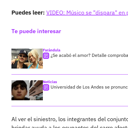
Puedes leer:
VIDEO: Músico se "dispara" en 
Te puede interesar
Farándula
¿Se acabó el amor? Detalle comprobarí
Noticias
Universidad de Los Andes se pronunc
Al ver el siniestro, los integrantes del conjun
brindar ayuda a los ocupantes del carro afec