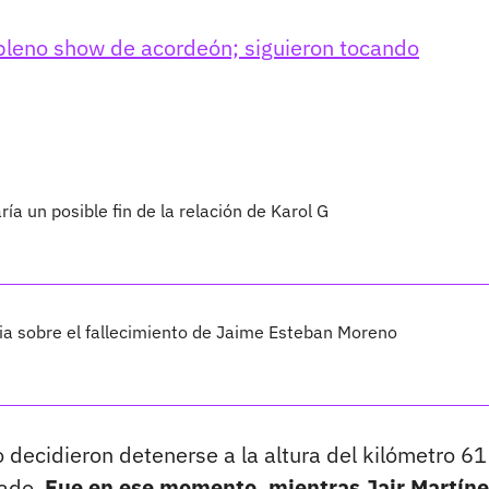
pleno show de acordeón; siguieron tocando
a un posible fin de la relación de Karol G
ia sobre el fallecimiento de Jaime Esteban Moreno
to decidieron detenerse a la altura del kilómetro 6
tado.
Fue en ese momento, mientras Jair Martíne