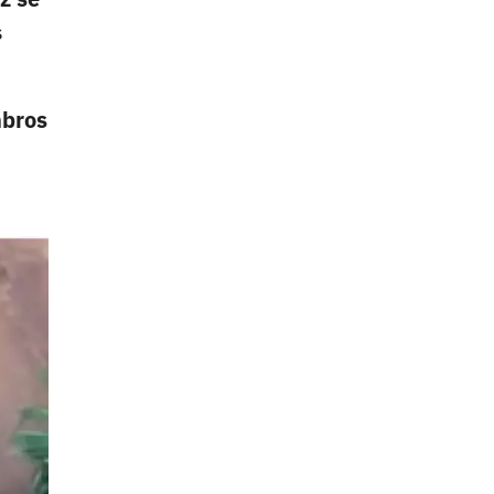
s
mbros