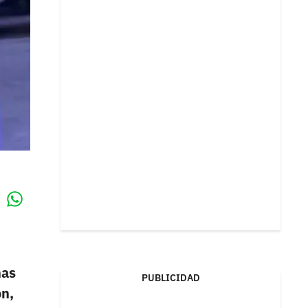
Whatsapp
k
nas
PUBLICIDAD
n,