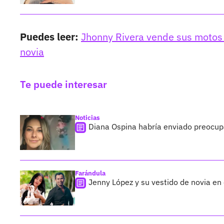
Puedes leer:
Jhonny Rivera vende sus motos t
novia
Te puede interesar
Noticias
Diana Ospina habría enviado preocup
Farándula
Jenny López y su vestido de novia en