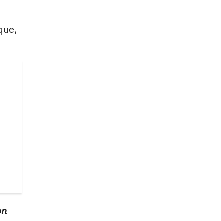
que,
on