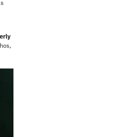
as
erly
hos,