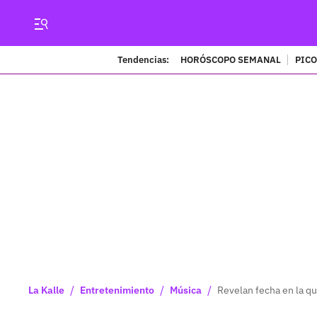
Tendencias:
HORÓSCOPO SEMANAL
PICO
/
/
/
La Kalle
Entretenimiento
Música
Revelan fecha en la q