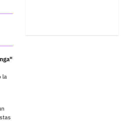
anga"
 la
un
stas