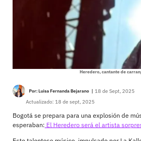
Heredero, cantante de carra
|
18 de Sept, 2025
Por:
Luisa Fernanda Bejarano
Actualizado: 18 de sept, 2025
Bogotá se prepara para una explosión de mús
esperaban:
El Heredero será el artista sorpre
Este talentoso músico, impulsado por La Kall