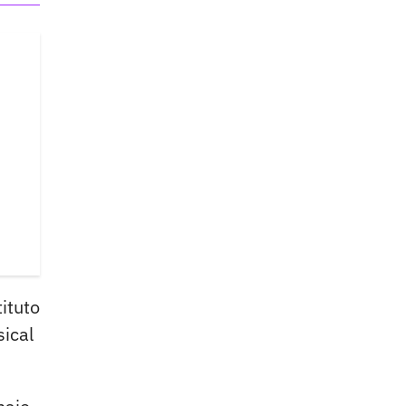
ituto
sical