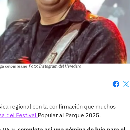
nga colombiano
Foto: Instagram del Heredero
Faceboo
X
ica regional con la confirmación que muchos
sa del Festival
Popular al Parque 2025.
e 96.9,
completa así una nómina de lujo para el