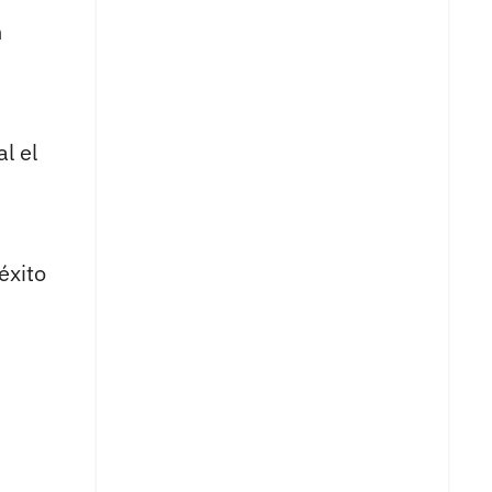
n
al el
éxito