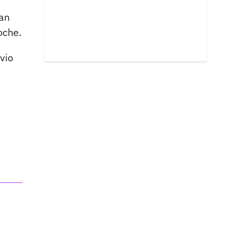
an
oche.
vio