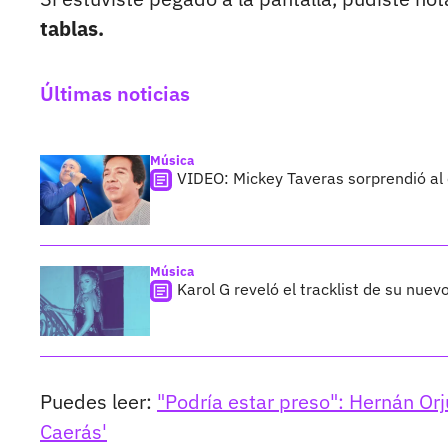
tablas.
Últimas noticias
Música
VIDEO: Mickey Taveras sorprendió al
Música
Karol G reveló el tracklist de su nue
Puedes leer:
"Podría estar preso": Hernán Or
Caerás'