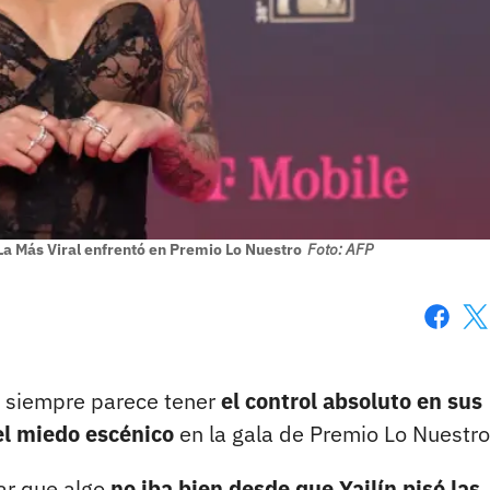
a Más Viral enfrentó en Premio Lo Nuestro
Foto: AFP
Faceboo
X
ue siempre parece tener
el control absoluto en sus
 el miedo escénico
en la gala de Premio Lo Nuestro
tar que algo
no iba bien desde que Yailín pisó las