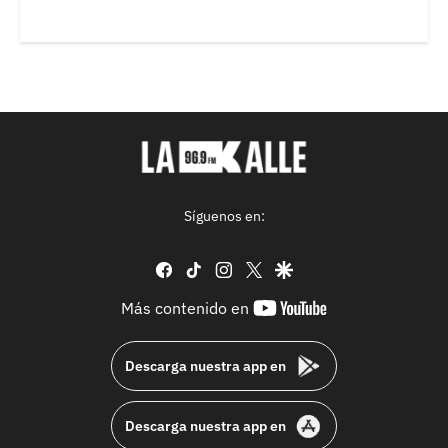
Síguenos en:
facebook
tiktok
instagram
twitter
google
youtube-
Más contenido en
footer
Descarga nuestra app en
Descarga nuestra app en