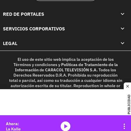
RED DE PORTALES
SERVICIOS CORPORATIVOS
LEGAL
El uso de este sitio web implica la aceptación de los
Términos y condiciones
y
Políticas de Tratamiento de la
Información
de
CARACOL TELEVISIÓN S.A.
Todos los
Derechos Reservados D.R.A. Prohibida su reproducción
total o parcial, así como su traducción a cualquier idioma sin
autorización escrita de su titular. Reproduction in whole or
c
in part, or translation without written permission is
prohibited. All rights reserved 2025.
PUBLICIDAD
MIEMBRO DE:
media-icon
La Kalle