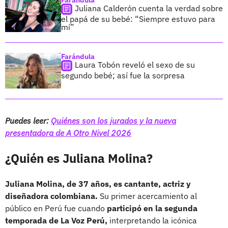
Juliana Calderón cuenta la verdad sobre
el papá de su bebé: “Siempre estuvo para
mí”
Farándula
Laura Tobón reveló el sexo de su
segundo bebé; así fue la sorpresa
Puedes leer:
Quiénes son los jurados y la nueva
presentadora de A Otro Nivel 2026
¿Quién es Juliana Molina?
Juliana Molina, de 37 años, es cantante, actriz y
diseñadora colombiana.
Su primer acercamiento al
público en Perú fue cuando
participó en la segunda
temporada de La Voz Perú,
interpretando la icónica