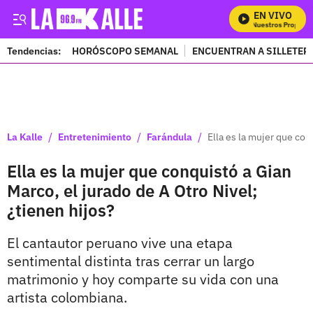
EN VIVO
Mira Todos Nuestros Programa
Tendencias:
HORÓSCOPO SEMANAL
ENCUENTRAN A SILLETER
PUBLICIDAD
/
/
/
La Kalle
Entretenimiento
Farándula
Ella es la mujer que con
Ella es la mujer que conquistó a Gian
Marco, el jurado de A Otro Nivel;
¿tienen hijos?
El cantautor peruano vive una etapa
sentimental distinta tras cerrar un largo
matrimonio y hoy comparte su vida con una
artista colombiana.