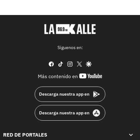
Síguenos en:
facebook
tiktok
instagram
twitter
google
youtube-
Más contenido en
footer
Descarga nuestra app en
Descarga nuestra app en
RED DE PORTALES