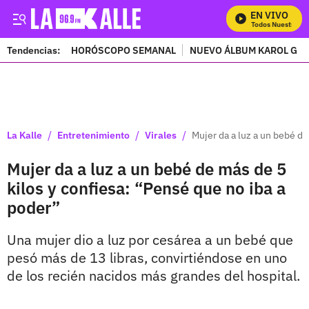
EN VIVO
Mira Todos Nuestros Pr
Tendencias:
HORÓSCOPO SEMANAL
NUEVO ÁLBUM KAROL G
PUBLICIDAD
/
/
/
La Kalle
Entretenimiento
Virales
Mujer da a luz a un bebé de
Mujer da a luz a un bebé de más de 5
kilos y confiesa: “Pensé que no iba a
poder”
Una mujer dio a luz por cesárea a un bebé que
pesó más de 13 libras, convirtiéndose en uno
de los recién nacidos más grandes del hospital.