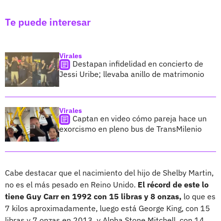
Te puede interesar
Virales
Destapan infidelidad en concierto de
Jessi Uribe; llevaba anillo de matrimonio
Virales
Captan en video cómo pareja hace un
exorcismo en pleno bus de TransMilenio
Cabe destacar que el nacimiento del hijo de Shelby Martin,
no es el más pesado en Reino Unido.
El récord de este lo
tiene Guy Carr en 1992 con 15 libras y 8 onzas,
lo que es
7 kilos aproximadamente, luego está George King, con 15
libras y 7 onzas en 2013, y Alpha Stone Mitchell, con 14