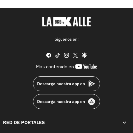
Síguenos en:
facebook
tiktok
instagram
twitter
google
youtube-
Más contenido en
footer
Descarga nuestra app en
Descarga nuestra app en
RED DE PORTALES