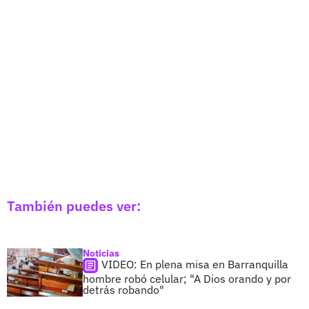
También puedes ver:
Noticias
VIDEO: En plena misa en Barranquilla
hombre robó celular; "A Dios orando y por
detrás robando"